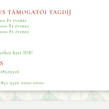
ES TÁMOGATÓI TAGDÍJ
00 Ft évente
000 Ft évente
0000 Ft évente
éséhez
katt IDE
!
S
-18529526
1852 9526 0000 0000