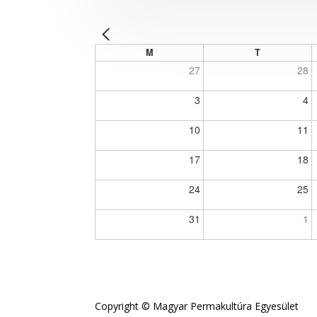
M
T
27
28
3
4
10
11
17
18
24
25
31
1
Copyright © Magyar Permakultúra Egyesület