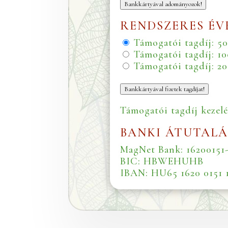
Bankkártyával adományozok!
RENDSZERES ÉV
Támogatói tagdíj: 50
Támogatói tagdíj: 10
Támogatói tagdíj: 2
Bankkártyával fizetek tagdíjat!
Támogatói tagdíj kezel
BANKI ÁTUTALÁ
MagNet Bank:
16200151
BIC:
HBWEHUHB
IBAN:
HU65 1620 0151 