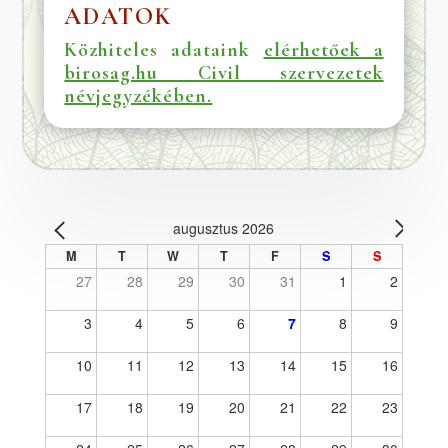
ADATOK
Közhiteles adataink
elérhetőek a
birosag.hu Civil szervezetek
névjegyzékében.
augusztus 2026
M
T
W
T
F
S
S
27
28
29
30
31
1
2
3
4
5
6
7
8
9
10
11
12
13
14
15
16
17
18
19
20
21
22
23