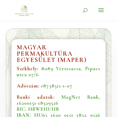
MAGYAR
PERMAKULTÚRA
EGYESÜLET (MAPER)
Székhely:
8089 Vértesacsa, Pipacs
utca 07/6
Adószám:
18738511-1-07
Banki adatok:
MagNet Bank,
16200151-18529526
BIC:
HBWEHUHB
IBAN:
HU65 1620 0151 1852 9526