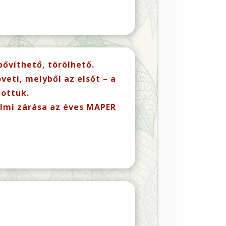
ővíthető, törölhető.
eti, melyből az elsőt – a
tottuk.
almi zárása az éves MAPER