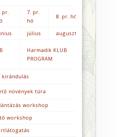
. pr.
7. pr.
8. pr. hó
9. pr. hó
ó
hó
únius
július
augusztus
szeptember
UB
Harmadik KLUB
PROGRAM
Közös részvéte
éves MAPER
 kirándulás
egyesületi
gyűlésen.
ető növények túra
lántázás workshop
ítő workshop
rtlátogatás