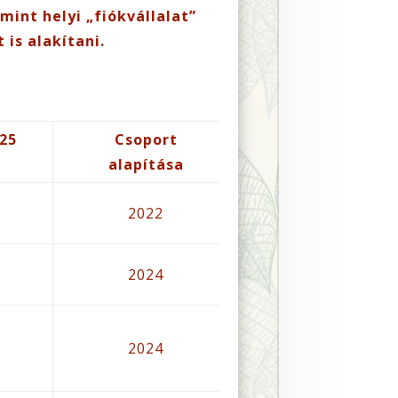
int helyi „fiókvállalat”
 is alakítani.
25
Csoport
alapítása
2022
2024
2024