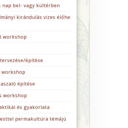
 nap bel- vagy kültérben
lmányi kirándulás vizes élőhely
at workshop
Projektértékel
 tervezése/építése
helyi Körök
ai workshop
eredményesség
aszaló építése
s workshop
ktikái és gyakorlata
aesttel permakultúra témájú