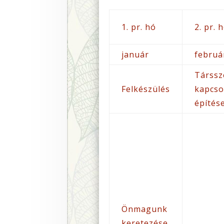
1. pr. hó
2. pr. 
január
februá
Társsz
Felkészülés
kapcso
építés
Önmagunk
keretezése