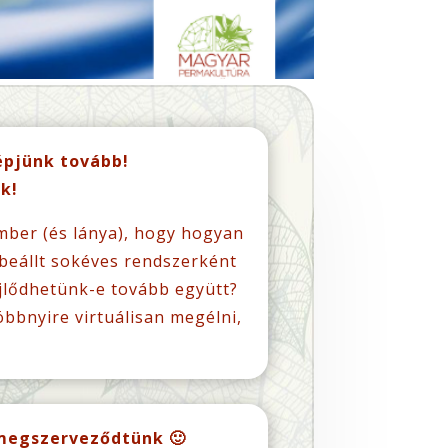
épjünk tovább!
k!
mber (és lánya), hogy hogyan
 beállt sokéves rendszerként
jlődhetünk-e tovább együtt?
öbbnyire virtuálisan megélni,
 megszerveződtünk 🙂