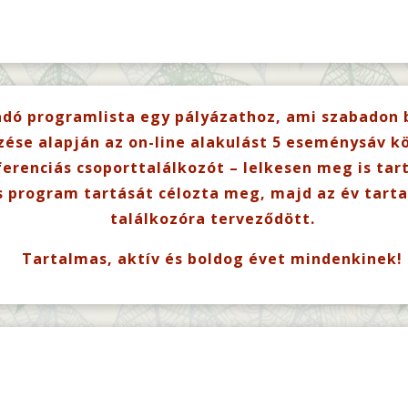
adó programlista egy pályázathoz, ami szabadon b
ése alapján az on-line alakulást 5 eseménysáv köv
erenciás csoporttalálkozót – lelkesen meg is tar
s program tartását célozta meg, majd az év tart
találkozóra terveződött.
Tartalmas, aktív és boldog évet mindenkinek!