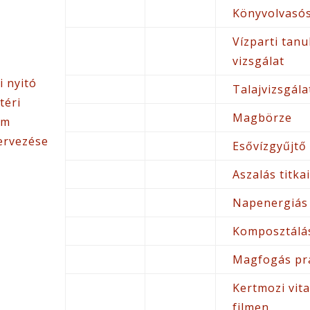
Könyvolvasós
Vízparti tanu
vizsgálat
i nyitó
Talajvizsgál
téri
Magbörze
am
ervezése
Esővízgyűjtő
Aszalás titk
Napenergiás 
Komposztálá
Magfogás pra
Kertmozi vit
filmen