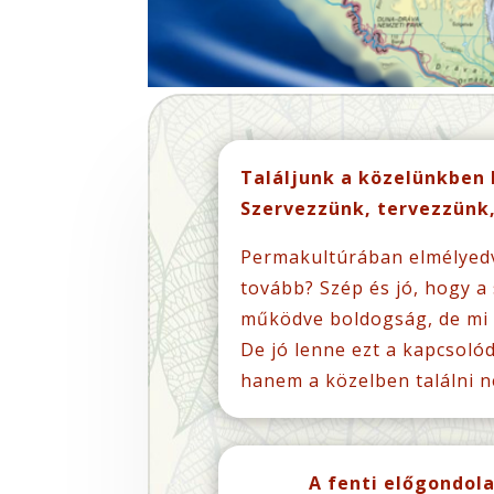
Találjunk a közelünkben
Szervezzünk, tervezzünk,
Permakultúrában elmélyedv
tovább? Szép és jó, hogy a
működve boldogság, de mi 
De jó lenne ezt a kapcsoló
hanem a közelben találni n
A fenti előgondol