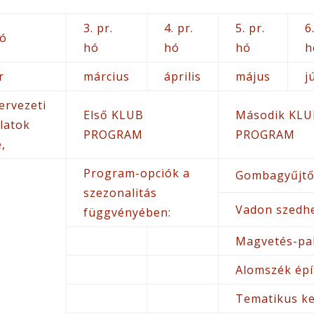
3. pr.
4. pr.
5. pr.
6
hó
hó
hó
hó
h
r
március
április
május
j
ervezeti
Első KLUB
Második KL
latok
PROGRAM
PROGRAM
e,
Program-opciók a
Gombagyűjtő
szezonalitás
Vadon szedh
függvényében:
Magvetés-pa
Alomszék ép
Tematikus ke