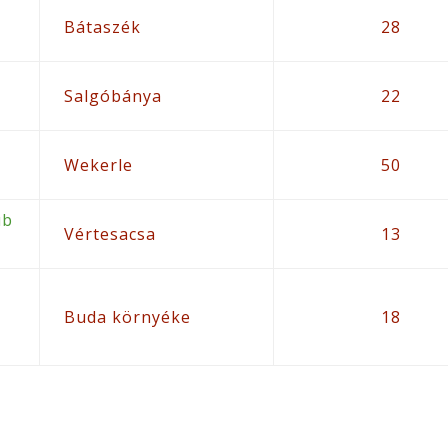
Bátaszék
28
Salgóbánya
22
Wekerle
50
ub
Vértesacsa
13
Buda környéke
18