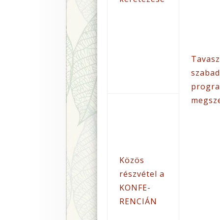
Tavasz
szabad
progr
megsz
Közös
részvétel a
KONFE-
RENCIÁN