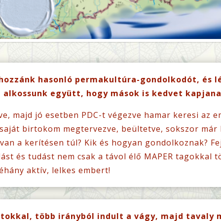
 hozzánk hasonló permakultúra-gondolkodót, és l
 alkossunk együtt, hogy mások is kedvet kapjana
e, majd jó esetben PDC-t végezve hamar keresi az e
 saját birtokom megtervezve, beültetve, sokszor már
van a kerítésen túl? Kik és hogyan gondolkoznak? Fe
dást és tudást nem csak a távol élő MAPER tagokkal t
éhány aktív, lelkes embert!
atokkal, több irányból indult a vágy, majd tavaly