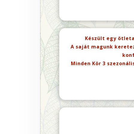
Készült egy ötlet
A saját magunk keretez
konf
Minden Kör 3 szezonáli