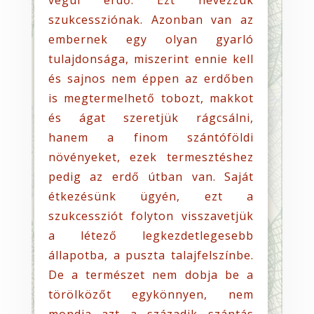
szukcessziónak. Azonban van az
embernek egy olyan gyarló
tulajdonsága, miszerint ennie kell
és sajnos nem éppen az erdőben
is megtermelhető tobozt, makkot
és ágat szeretjük rágcsálni,
hanem a finom szántóföldi
növényeket, ezek termesztéshez
pedig az erdő útban van. Saját
étkezésünk ügyén, ezt a
szukcessziót folyton visszavetjük
a létező legkezdetlegesebb
állapotba, a puszta talajfelszínbe.
De a természet nem dobja be a
törölközőt egykönnyen, nem
mondja azt a századik szántás