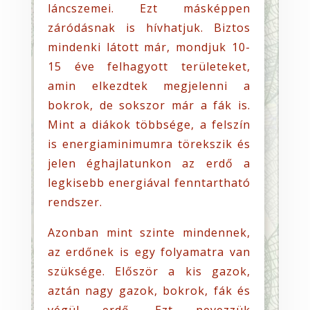
láncszemei. Ezt másképpen
záródásnak is hívhatjuk. Biztos
mindenki látott már, mondjuk 10-
15 éve felhagyott területeket,
amin elkezdtek megjelenni a
bokrok, de sokszor már a fák is.
Mint a diákok többsége, a felszín
is energiaminimumra törekszik és
jelen éghajlatunkon az erdő a
legkisebb energiával fenntartható
rendszer.
Azonban mint szinte mindennek,
az erdőnek is egy folyamatra van
szüksége. Először a kis gazok,
aztán nagy gazok, bokrok, fák és
végül erdő. Ezt nevezzük