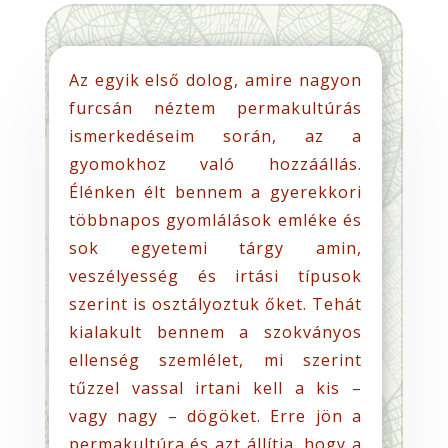
Az egyik első dolog, amire nagyon
furcsán néztem permakultúrás
ismerkedéseim során, az a
gyomokhoz való hozzáállás.
Élénken élt bennem a gyerekkori
többnapos gyomlálások emléke és
sok egyetemi tárgy amin,
veszélyesség és irtási típusok
szerint is osztályoztuk őket. Tehát
kialakult bennem a szokványos
ellenség szemlélet, mi szerint
tűzzel vassal irtani kell a kis –
vagy nagy – dögöket. Erre jön a
permakultúra és azt állítja, hogy a