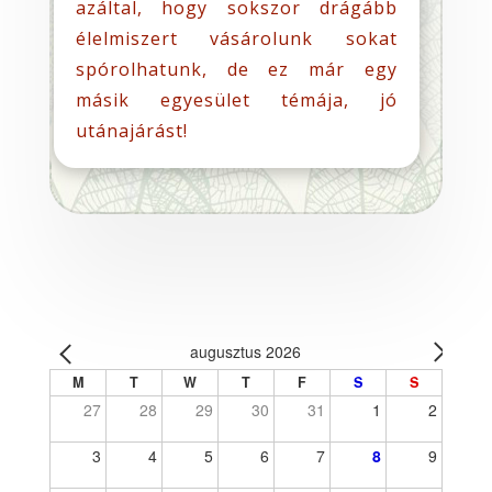
azáltal, hogy sokszor drágább
élelmiszert vásárolunk sokat
spórolhatunk, de ez már egy
másik egyesület témája, jó
utánajárást!
augusztus 2026
M
T
W
T
F
S
S
27
28
29
30
31
1
2
3
4
5
6
7
8
9