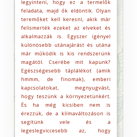
legyinteni, hogy ez a termelők
feladata, majd ők eldöntik. Olyan
teremőket kell keresni, akik már
felismerték ezeket az elveket és
alkalmazzák is. Egyszer igényel
különösebb utánajárást és utána
már működik is kis rendszerünk
magától. Cserébe mit kapunk?
Egészségesebb táplálékot (amik
hmmm, de finomak), emberi
kapcsolatokat, megnyugvást,
hogy teszünk a környezetünkért.
És ha még kicsiben nem is
érezzük, de a klímaváltozáson is
segítünk vele és a
legeslegviccesebb az, hogy