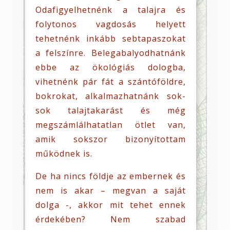
Odafigyelhetnénk a talajra és
folytonos vagdosás helyett
tehetnénk inkább sebtapaszokat
a felszínre. Belegabalyodhatnánk
ebbe az ökológiás dologba,
vihetnénk pár fát a szántóföldre,
bokrokat, alkalmazhatnánk sok-
sok talajtakarást és még
megszámlálhatatlan ötlet van,
amik sokszor bizonyítottam
működnek is.
De ha nincs földje az embernek és
nem is akar – megvan a saját
dolga -, akkor mit tehet ennek
érdekében? Nem szabad