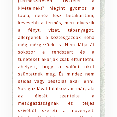
(természetesen tisztelet a
kivételnek)? Megint gyomos a
tábla, nehéz lesz betakarítani,
kevesebb a termés, mert elveszik
a fényt, vizet, tápanyagot,
allergének, a köztesgazdák néha
még mérgezőek is. Nem látja át
sokszor a rendszert és a
tüneteket akarják csak eltüntetni,
ahelyett, hogy a valódi okot
szüntetnék meg. És mindez nem
szidás vagy beszólás akar lenni.
Sok gazdával találkoztam már, aki
az életét szentelte a
mezőgazdaságnak és teljes
szívéből szereti a növényeit.