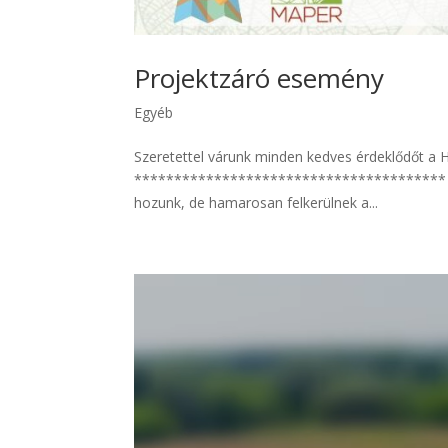
Projektzáró esemény
Egyéb
Szeretettel várunk minden kedves érdeklődőt 
*************************************** Upda
hozunk, de hamarosan felkerülnek a...