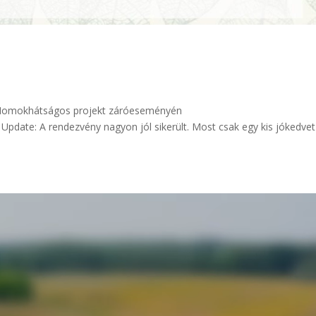
a Homokhátságos projekt záróeseményén
te: A rendezvény nagyon jól sikerült. Most csak egy kis jókedvet