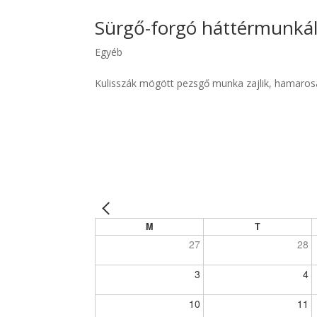
Sürgő-forgó háttérmunká
Egyéb
Kulisszák mögött pezsgő munka zajlik, hamarosa
M
T
27
28
3
4
10
11