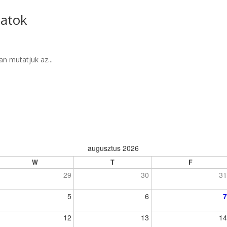
latok
n mutatjuk az...
augusztus 2026
W
T
F
29
30
3
5
6
12
13
1