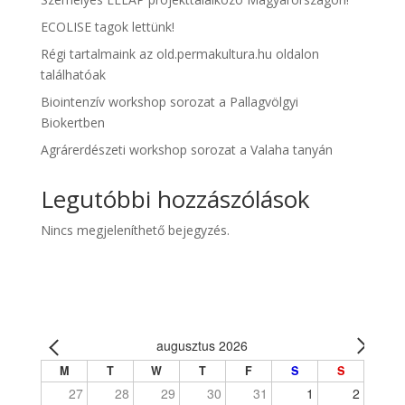
ECOLISE tagok lettünk!
Régi tartalmaink az old.permakultura.hu oldalon
találhatóak
Biointenzív workshop sorozat a Pallagvölgyi
Biokertben
Agrárerdészeti workshop sorozat a Valaha tanyán
Legutóbbi hozzászólások
Nincs megjeleníthető bejegyzés.
augusztus 2026
M
T
W
T
F
S
S
27
28
29
30
31
1
2