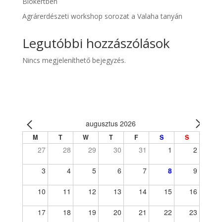
Biokertben
Agrárerdészeti workshop sorozat a Valaha tanyán
Legutóbbi hozzászólások
Nincs megjeleníthető bejegyzés.
augusztus 2026
M
T
W
T
F
S
S
27
28
29
30
31
1
2
3
4
5
6
7
8
9
10
11
12
13
14
15
16
17
18
19
20
21
22
23